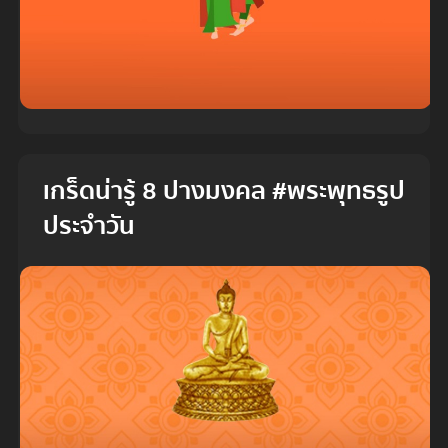
เกร็ดน่ารู้ 8 ปางมงคล #พระพุทธรูป
ประจำวัน