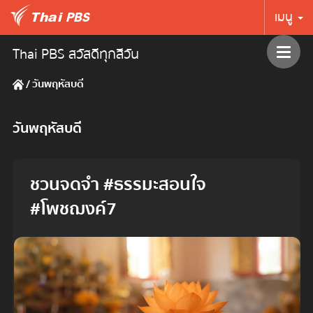
เมนู
Thai PBS สวัสดีทุกสีวัน
/
วันพฤหัสบดี
วันพฤหัสบดี
ชวนจดจำ #ธรรมะสอนใจ
#โพชฌงค์7