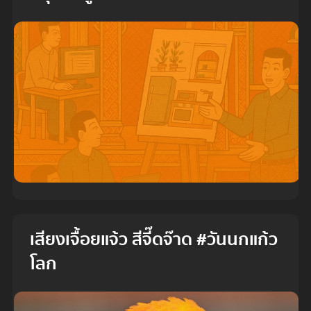
เสียงเจื้อยแจ้ว สีจี๊ดจ๊าด #วันนกแก้ว
โลก