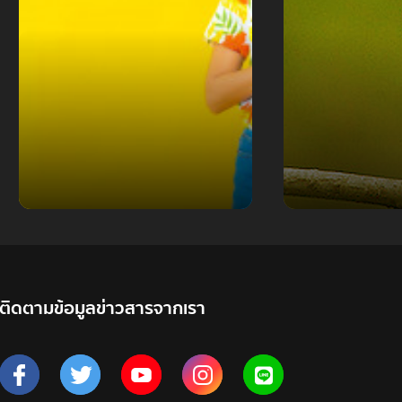
ติดตามข้อมูลข่าวสารจากเรา
7 สิ่งที่ขาดไปก็ไม่ใช่
“สงกรานต์”
นกขมิ้นท