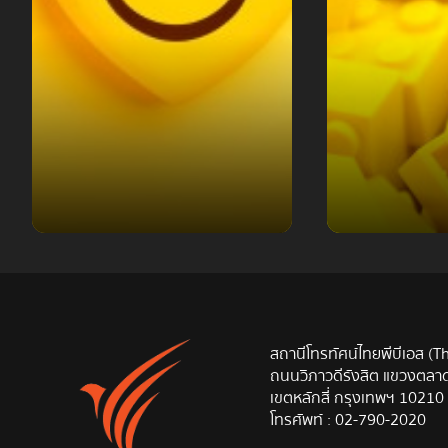
สีเหลือง
หมายความว่าไง สี
ความส
สถานีโทรทัศน์ไทยพีบีเอส (T
ถนนวิภาวดีรังสิต แขวงตล
อะไรในหัวใจเธอ
สนุ
เขตหลักสี่ กรุงเทพฯ 10210
โทรศัพท์ :
02-790-2020