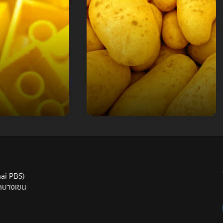
 สะท้อนถึง
ุข ความ
hai PBS)
าดบางเขน
กสนาน
มันฝรั่ง