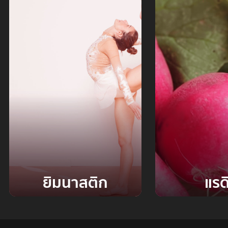
ยิมนาสติก
แรด